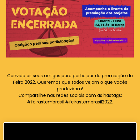
Convide os seus amigos para participar da premiação da
Feira 2022. Queremos que todos vejam o que vocês
produziram!
Compartilhe nas redes sociais com as hastags:
#feirastembrasil #feirastembrasil2022.